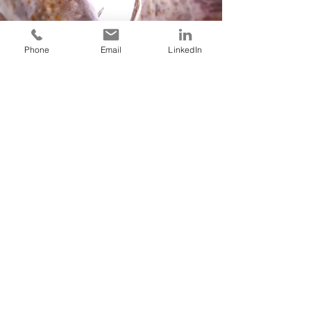
Phone
Email
LinkedIn
Pescado congelado
Pulpo, Sepia, Choco, Calamares.
Atùn, Pez Espada y pescado de cuero. Pescado
planos y todas clases de lenguados. Gambas,