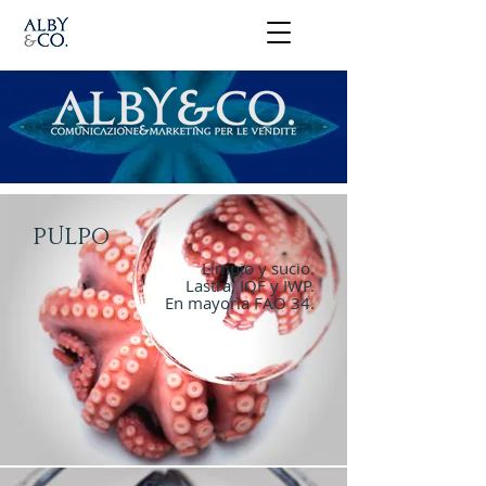
Pulpo
Limpio y sucio.
Lastra, IQF y IWP.
En mayorìa FAO 34.